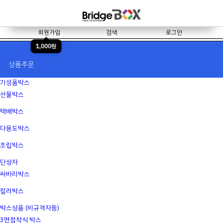
회원가입
검색
로그인
1,000원
쿠폰
>
상품주문
기성품박스
선물박스
택배박스
다용도박스
조립박스
단상자
싸바리박스
컬러박스
박스상품 (비규격자동)
3면접착식 박스