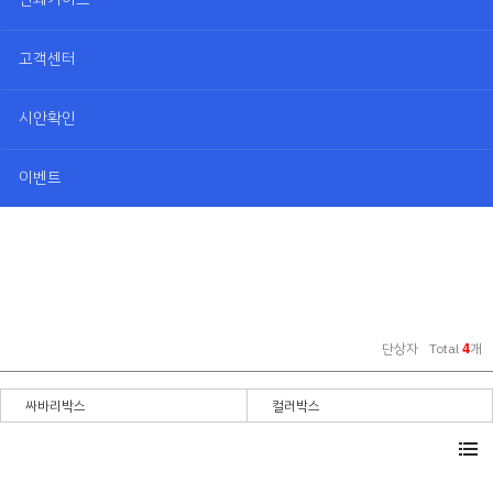
고객센터
시안확인
이벤트
단상자
Total
4
개
싸바리박스
컬러박스