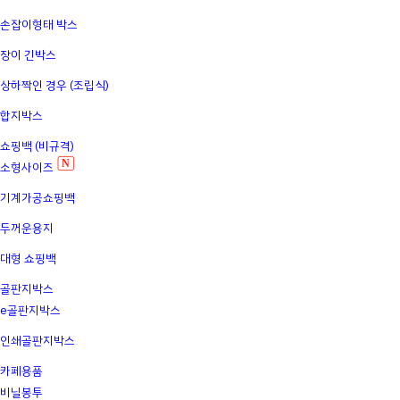
손잡이형태 박스
장이 긴박스
상하짝인 경우 (조립식)
합지박스
쇼핑백 (비규격)
N
소형사이즈
기계가공쇼핑백
두꺼운용지
대형 쇼핑백
골판지박스
e골판지박스
인쇄골판지박스
카페용품
비닐봉투