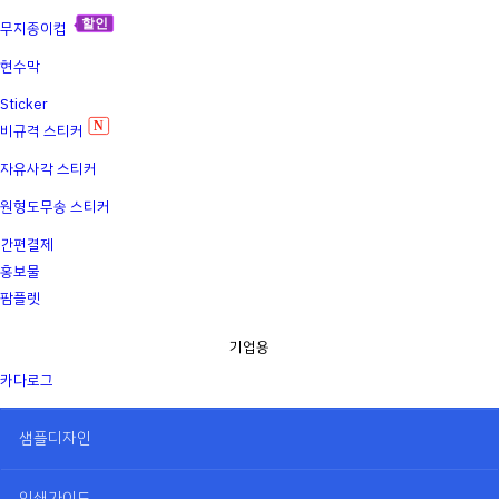
할인
무지종이컵
현수막
Sticker
N
비규격 스티커
자유사각 스티커
원형도무송 스티커
간편결제
홍보물
팜플렛
기업용
카다로그
샘플디자인
인쇄가이드