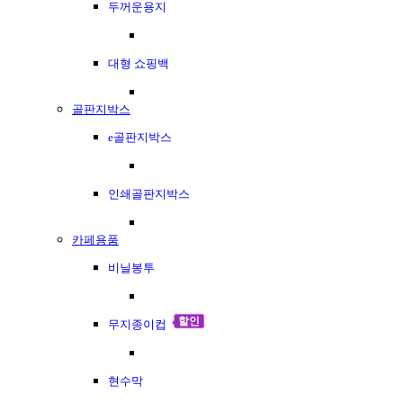
두꺼운용지
대형 쇼핑백
골판지박스
e골판지박스
인쇄골판지박스
카페용품
비닐봉투
할인
무지종이컵
현수막