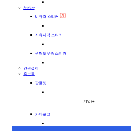
Sticker
N
비규격 스티커
자유사각 스티커
원형도무송 스티커
간편결제
홍보물
팜플렛
기업용
카다로그