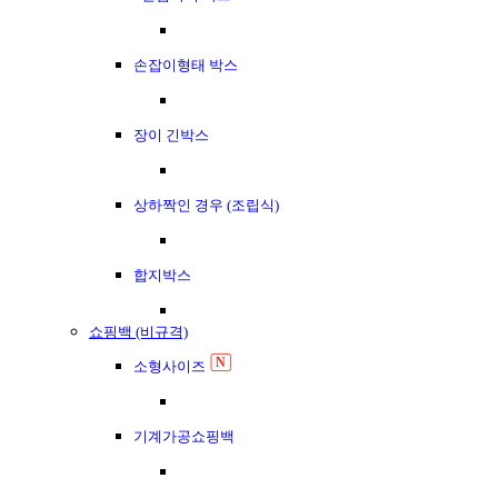
손잡이형태 박스
장이 긴박스
상하짝인 경우 (조립식)
합지박스
쇼핑백 (비규격)
N
소형사이즈
기계가공쇼핑백