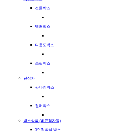
선물박스
택배박스
다용도박스
조립박스
단상자
싸바리박스
컬러박스
박스상품 (비규격자동)
3면접착식 박스