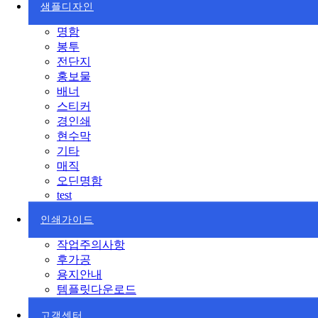
샘플디자인
명함
봉투
전단지
홍보물
배너
스티커
경인쇄
현수막
기타
매직
오딘명함
test
인쇄가이드
작업주의사항
후가공
용지안내
템플릿다운로드
고객센터